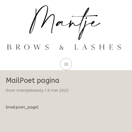
Hoofdmenu
Ga
naar
de
inhoud
MailPoet pagina
Door
mantjebeauty
/
6 mei 2023
[mailpoet_page]